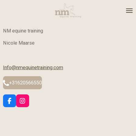
Ga
direct
naar
de
NM equine training
hoofdinhoud
Nicole Maarse
Info@nmequinetraining.com
+31620566550
F
I
a
n
c
s
e
t
b
a
o
g